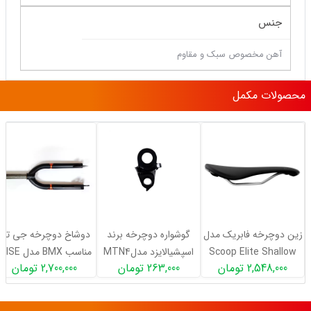
جنس
آهن مخصوص سبک و مقاوم
محصولات مکمل
زین دوچرخه فابریک مدل
گوشواره دوچرخه برند
دوشاخ دوچرخه جی تی
Scoop Elite Shallow
اسپشیالایزد مدلMTN4
مناسب BMX مدل ISE
2,548,000 تومان
263,000 تومان
2,700,000 تومان
رنگ مشکی
Alloy
XL سایز 20