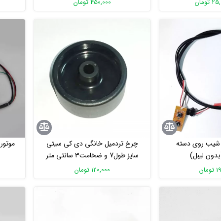
تومان
450,000 تومان
 شیب روی دسته
چرخ تردمیل خانگی دی کی سیتی
موتور
بدون لیبل)
سایز طول7 و ضخامت3 سانتی متر
مان
120,000 تومان