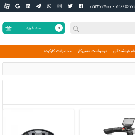
02166567016 - 02123027
0
سبد خرید
ام فروشندگان
درخواست تعمیرکار
محصولات کارکرده