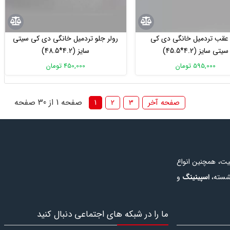
 عقب تردمیل خانگی دی کی
رولر جلو تردمیل خانگی دی کی سیتی
سیتی سایز (4.2*45.5)
سایز (4.2*48.5)
595,000 تومان
450,000 تومان
صفحه 1 از 30 صفحه
صفحه آخر
3
2
1
یت، همچنین انواع
شسته
،
اسپینینگ
و
 همچنین در این
خرید دستگاه
ما را در شبکه های اجتماعی دنبال کنید
یاز برای رشته های