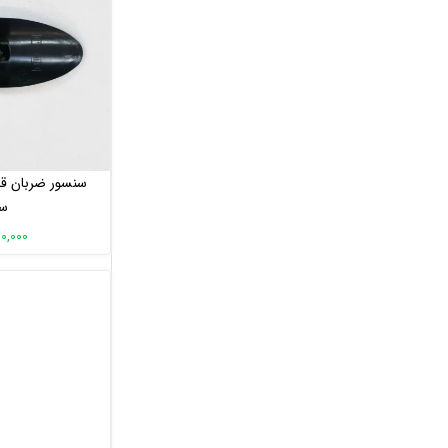
قاب قطعات تردمیل
بالشتک و چرم
قرقره / پین / درپوش / فنر
لوازم یدکی دوچرخه شارژی
سیم و کابل
چرخ و لاستیک
بلبرینگ
سنسور ضربان ق
لیبل
س
چرخ تسمه
120,000 تو
شفت و قامه
فلایول
جک گازی
فوم دسته
ژنراتور الپتیکال
ژنراتور دوچرخه باشگاهی
تسمه
تسمه دوچرخه ثابت
تسمه الپتیکال