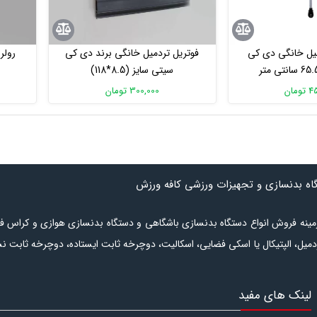
یل خانگی دی کی
فوتریل تردمیل خانگی برند دی کی
رولر
سیتی سایز (8.5*118)
مان
300,000 تومان
گاه بدنسازی و تجهیزات ورزشی کافه ورزش
ر زمینه فروش انواع دستگاه بدنسازی باشگاهی و دستگاه بدنسازی هوازی و کراس ف
دمیل
،
الپتیکال
یا
اسکی فضایی
،
اسکالیت
،
دوچرخه ثابت ایستاده
،
دوچرخه ثابت ن
شامل انواع
نیمکت بدنسازی
،
دستگاه وزنه آزاد
،
دستگاه بدنسازی چندکاره
است.
ل‌بودن کالا برای خرید در دسترس است. برای
لینک های مفید
گاه بدنسازی
مراجعه نمایید. در بخش
تجهیزات رشته های ورزشی
لوازم مورد ن