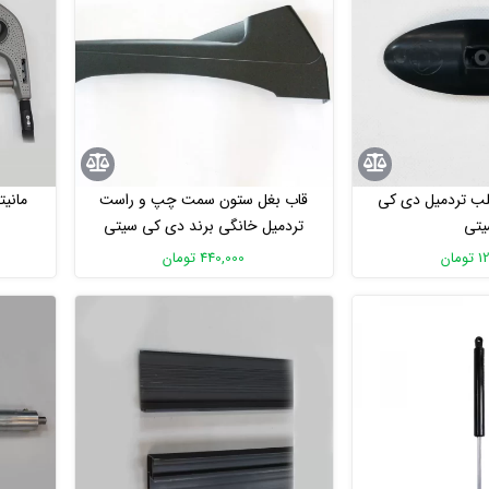
لب تردمیل دی کی
قاب بغل ستون سمت چپ و راست
مانی
یتی
تردمیل خانگی برند دی کی سیتی
مدل DX,LX
مان
440,000 تومان