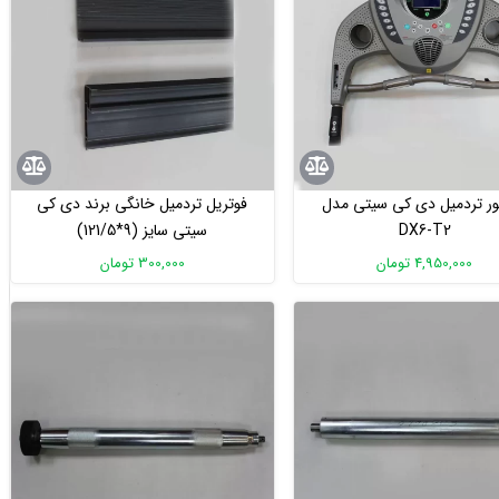
تور تردمیل دی کی سیتی مدل
فوتریل تردمیل خانگی برند دی کی
DX6-T2
سیتی سایز (9*121/5)
4,950,000 تومان
300,000 تومان