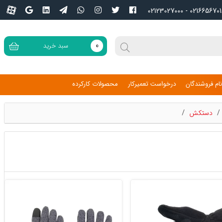
02166567016 - 02123027
0
سبد خرید
ام فروشندگان
درخواست تعمیرکار
محصولات کارکرده
/
دستکش
/