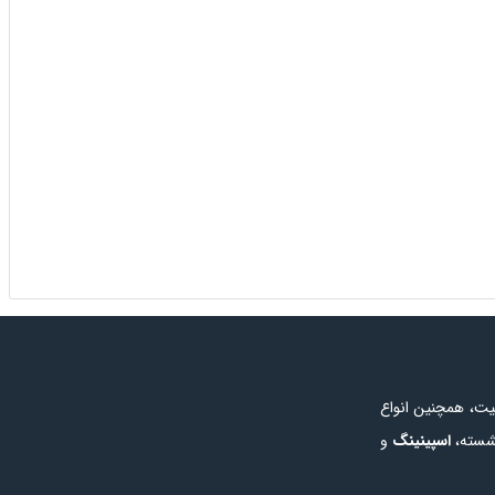
یت، همچنین انواع
شسته
،
اسپینینگ
و
 همچنین در این