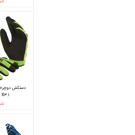
نام
X3.1 رنگ سبز
نام