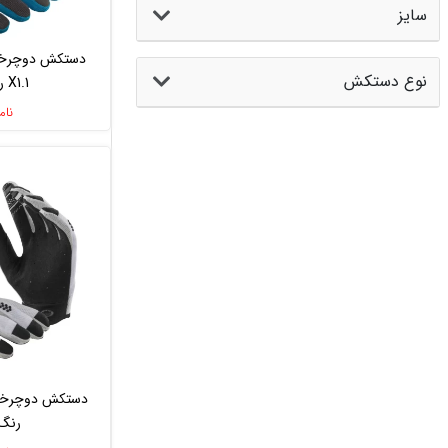
سایز
نوع دستکش
X1.1 رنگ آبی
نام
رنگ