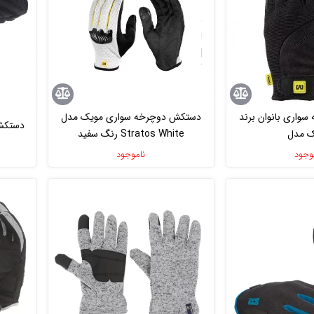
وارى بانوان برند
دستکش دوچرخه سوارى مویک مدل
دستکش د
ک مدل
Stratos White رنگ سفید
LBLACKGLO
وجود
ناموجود