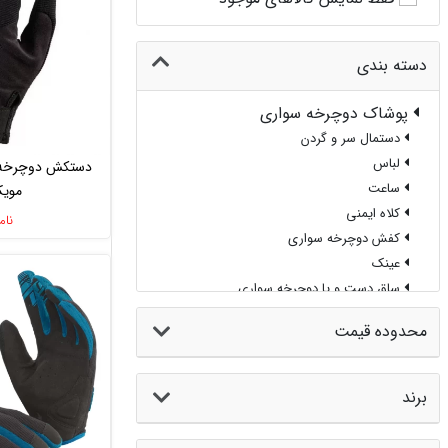
دسته بندی
پوشاک دوچرخه سواری
دستمال سر و گردن
لباس
دستکش دوچرخه س
ساعت
موی
کلاه ایمنی
VEMEADOW
نام
کفش دوچرخه سواری
عینک
ساق دست و پا دوچرخه سواری
دستکش
محدوده قیمت
جوراب
پوشش ضربه گیر
برند