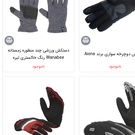
دستکش ورزشی چند منظوره زمستانه
وچرخه سواری برند Aione
Wanabee رنگ خاکستری تیره
ناموجود
ناموجود