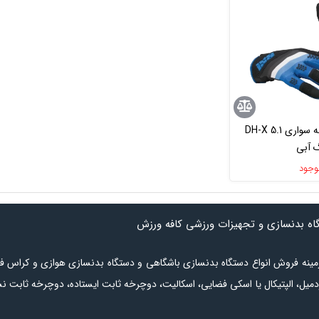
دستکش دوچرخه سواری DH-X 5.1
 آبی
وجود
گاه بدنسازی و تجهیزات ورزشی کافه ورزش
ر زمینه فروش انواع دستگاه بدنسازی باشگاهی و دستگاه بدنسازی هوازی و کراس ف
دمیل
،
الپتیکال
یا
اسکی فضایی
،
اسکالیت
،
دوچرخه ثابت ایستاده
،
دوچرخه ثابت ن
شامل انواع
نیمکت بدنسازی
،
دستگاه وزنه آزاد
،
دستگاه بدنسازی چندکاره
است.