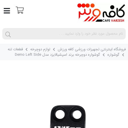
فروشگاه اینترنتی تجهیزات ورزشی کافه ورزش
لوازم دوچرخه
قطعات تنه
گوشواره
گوشواره دوچرخه برند اسپشیالایزد مدل Demo Left Side