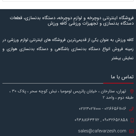
فروشگاه اینترنتی دوچرخه و لوازم دوچرخه، دستگاه بدنسازی، قطعات
دستگاه بدنسازی و تجهیزات ورزشی کافه ورزش
کافه ورزش به عنوان یکی از قدیمی‌ترین فروشگاه های اینترنتی لوازم ورزشی در
زمینه فروش انواع دستگاه بدنسازی باشگاهی و دستگاه بدنسازی هوازی و
نمایش بیشتر
کراس فیت، همچنین انواع دوچرخه و لوازم دوچرخه فعالیت می
کند.
دستگاه بدنسازی هوازی
شامل انواع
تردمیل
،
الپتیکال
یا
اسکی
فضایی
،
تماس با ما
اسکالیت
،
دوچرخه ثابت ایستاده
،
دوچرخه ثابت نشسته
،
اسپینینگ
و
استپر
و همچنین انواع
دستگاه ورزش خانگی
است.
دس
تگاه بدنسازی
تهران، ستارخان ، خیابان پاتریس لومومبا ، نبش کوچه سحر ، پلاک 30 ،
باشگاهی
شامل انواع
نیمکت بدنسازی
،
دستگاه وزنه آزاد
،
دستگاه بدنسازی
طبقه دوم ، واحد 2
چندکاره
است. همچنین در این فروشگاه اینترنتی انواع
دوچرخه
و
لوازم
02166567016 - 02123027000
دوچرخه
، با امکان پرداخت در محل، امکان بازگشت کالا تا 4 روز و تضمین
09032652858 , 09388163472
اصل‌بودن کالا برای خرید در دسترس است. برای
خرید دستگاه بدنسازی
و
همچنین مشاهده
قیمت دستگاه بدنسازی
می توانید به بخش
دستگاه
sales@cafevarzesh.com