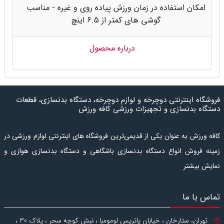
امکان استفاده در زمان ورزش پیاده روی و غیره - مناسب
گوشی های کمتر از 6.5 اینچ
درباره محصول
فروشگاه اینترنتی دوچرخه و لوازم دوچرخه، دستگاه بدنسازی، قطعات
دستگاه بدنسازی و تجهیزات ورزشی کافه ورزش
کافه ورزش به عنوان یکی از قدیمی‌ترین فروشگاه های اینترنتی لوازم ورزشی در
زمینه فروش انواع دستگاه بدنسازی باشگاهی و دستگاه بدنسازی هوازی و
نمایش بیشتر
کراس فیت، همچنین انواع دوچرخه و لوازم دوچرخه فعالیت می
کند.
دستگاه بدنسازی هوازی
شامل انواع
تردمیل
،
الپتیکال
یا
اسکی
فضایی
،
تماس با ما
اسکالیت
،
دوچرخه ثابت ایستاده
،
دوچرخه ثابت نشسته
،
اسپینینگ
و
استپر
و همچنین انواع
دستگاه ورزش خانگی
است.
دس
تگاه بدنسازی
تهران، ستارخان ، خیابان پاتریس لومومبا ، نبش کوچه سحر ، پلاک 30 ،