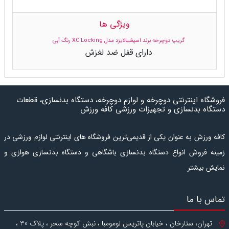
ویژگی ها
گریپ دوچرخه برند اسپشیالایزد مدل XC Locking رنگ آبی
دارای قفل ضد لغزش
فروشگاه اینترنتی دوچرخه و لوازم دوچرخه، دستگاه بدنسازی، قطعات
دستگاه بدنسازی و تجهیزات ورزشی کافه ورزش
کافه ورزش به عنوان یکی از قدیمی‌ترین فروشگاه های اینترنتی لوازم ورزشی در
زمینه فروش انواع دستگاه بدنسازی باشگاهی و دستگاه بدنسازی هوازی و
نمایش بیشتر
کراس فیت، همچنین انواع دوچرخه و لوازم دوچرخه فعالیت می
کند.
دستگاه بدنسازی هوازی
شامل انواع
تردمیل
،
الپتیکال
یا
اسکی
فضایی
،
تماس با ما
اسکالیت
،
دوچرخه ثابت ایستاده
،
دوچرخه ثابت نشسته
،
اسپینینگ
و
استپر
و همچنین انواع
دستگاه ورزش خانگی
است.
دس
تگاه بدنسازی
تهران، ستارخان ، خیابان پاتریس لومومبا ، نبش کوچه سحر ، پلاک 30 ،