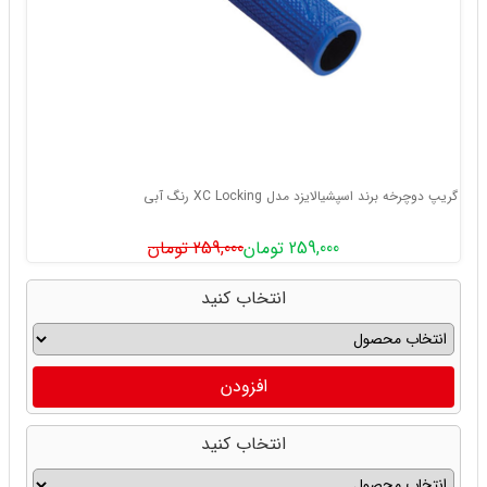
گریپ دوچرخه برند اسپشیالایزد مدل XC Locking رنگ آبی
259,000 تومان
259,000 تومان
انتخاب کنید
افزودن
انتخاب کنید