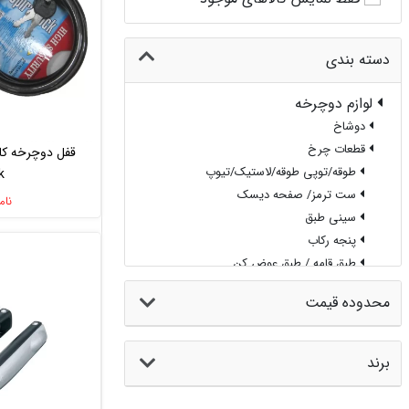
دسته بندی
لوازم دوچرخه
دوشاخ
قطعات چرخ
طوقه/توپی طوقه/لاستیک/تیوپ
k
ست ترمز/ صفحه دیسک
نام
سینی طبق
پنجه رکاب
طبق قامه / طبق عوض کن
توپی تنه
محدوده قیمت
زنجیر
قطعات تنه
رام
برند
فریم
خودرو