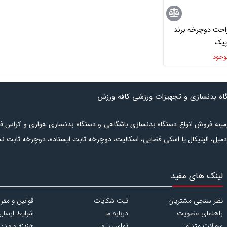
راحت دوچرخه برند
پیک
وجود
گاه بدنسازی و تجهیزات ورزشی کافه ورزش
ر زمینه فروش انواع دستگاه بدنسازی باشگاهی و دستگاه بدنسازی هوازی و کراس ف
دمیل
،
الپتیکال
یا
اسکی فضایی
،
اسکالیت
،
دوچرخه ثابت ایستاده
،
دوچرخه ثابت ن
شامل انواع
نیمکت بدنسازی
،
دستگاه وزنه آزاد
،
دستگاه بدنسازی چندکاره
است.
ل‌بودن کالا برای خرید در دسترس است. برای
لینک های مفید
گاه بدنسازی
مراجعه نمایید. در بخش
تجهیزات رشته های ورزشی
لوازم مورد ن
اجاق ها
و
یخچال های کمپینگ
را می توانید بررسی کنید. انواع
ماساژورهای خا
نظر سنجی مشتریان
ثبت شکایات
قوانین و مقر
راهنمای عضویت
درباره ما
شرایط ارسال
اهده کنید. همچنین اگر نیاز به
تعمیر تردمیل
و یا
تعمیر الپتیکال
و یا
تعمیر دوچ
سوالات متداول
تماس با ما
هزینه و مدت