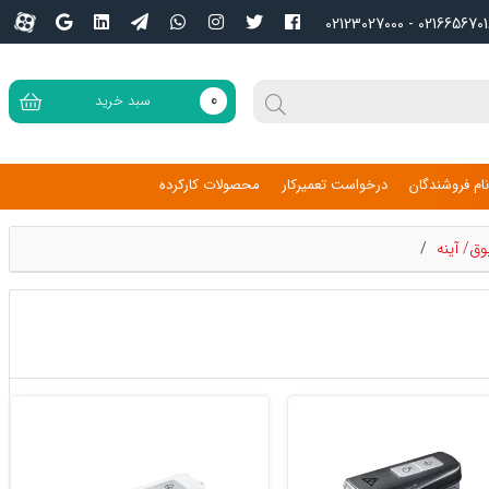
02166567016 - 02123027
0
سبد خرید
ام فروشندگان
درخواست تعمیرکار
محصولات کارکرده
وق/ آینه
/