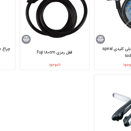
قفل دوچرخه کابلى کلیدى spiral
چراغ ج
قفل رمزى Fuji 180cm
loc
وجود
ناموجود