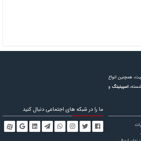
یت، همچنین انواع
شسته
،
اسپینینگ
و
 همچنین در این
خرید دستگاه
ما را در شبکه های اجتماعی دنبال کنید
یاز برای رشته های
نگی
،
تخت ماساژ
،
رات
رخه ثابت
و یا به
 زمان ارسال