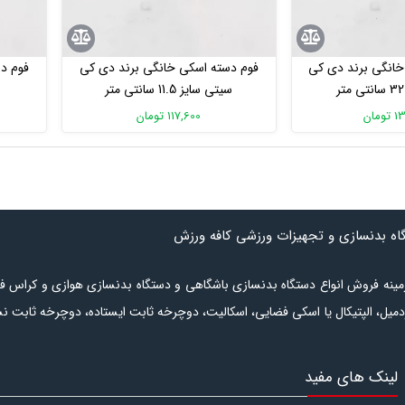
خانگی برند دی کی
فوم دسته اسکی خانگی برند دی کی
فوم د
سیتی سایز 11.5 سانتی متر
مان
117,600 تومان
گاه بدنسازی و تجهیزات ورزشی کافه ورزش
ر زمینه فروش انواع دستگاه بدنسازی باشگاهی و دستگاه بدنسازی هوازی و کراس ف
دمیل
،
الپتیکال
یا
اسکی فضایی
،
اسکالیت
،
دوچرخه ثابت ایستاده
،
دوچرخه ثابت ن
شامل انواع
نیمکت بدنسازی
،
دستگاه وزنه آزاد
،
دستگاه بدنسازی چندکاره
است.
ل‌بودن کالا برای خرید در دسترس است. برای
لینک های مفید
گاه بدنسازی
مراجعه نمایید. در بخش
تجهیزات رشته های ورزشی
لوازم مورد ن