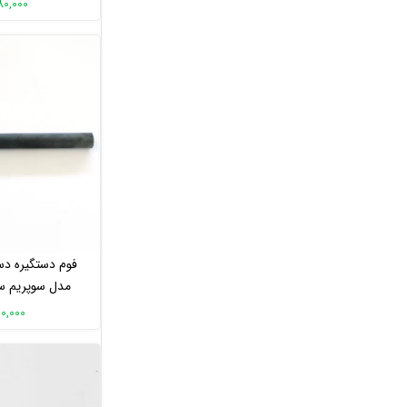
580,000 تو
فوم دسته
ژنراتور الپتیکال
ژنراتور دوچرخه باشگاهی
تسمه
تسمه دوچرخه ثابت
تسمه الپتیکال
تسمه تردمیل
لوازم یدکی دستگاه های بدنسازی
رولر تردمیل
تخته تردمیل
سنسور
فوم دستگیره دس
برد تغذیه
مدل سوپریم سایز 20 سان
برد تغذیه الپتیکال
برد تغذیه دوچرخه ثابت
120,000 تو
برد تغذیه تردمیل
موتور
موتور تنشن دوچرخه ثابت
موتور شیب