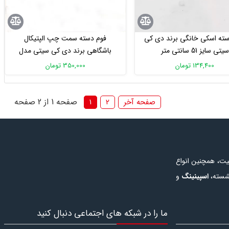
سته اسکی خانگی برند دی کی
فوم دسته سمت چپ الپتیکال
سیتی سایز 51 سانتی متر
باشگاهی برند دی کی سیتی مدل
CROSSFIT88
134,400 تومان
350,000 تومان
صفحه 1 از 2 صفحه
صفحه آخر
2
1
یت، همچنین انواع
شسته
،
اسپینینگ
و
 همچنین در این
خرید دستگاه
ما را در شبکه های اجتماعی دنبال کنید
یاز برای رشته های