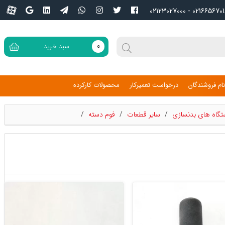
02166567016 - 02123027
0
سبد خرید
ام فروشندگان
درخواست تعمیرکار
محصولات کارکرده
تگاه های بدنسازی
/
سایر قطعات
/
فوم دسته
/