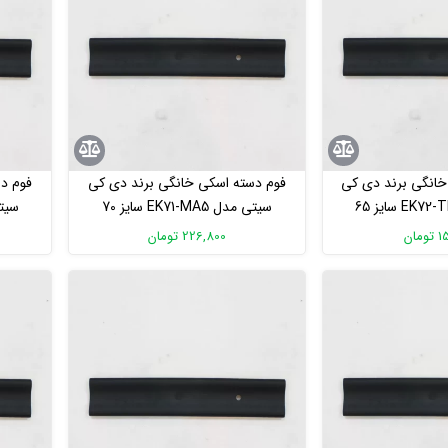
خانگی برند دی کی
فوم دسته اسکی خانگی برند دی کی
فوم د
سیتی مدل EK72-TB6 سایز 65
سیتی مدل EK71-MA5 سایز 70
ی متر
سانتی متر
مان
226,800 تومان