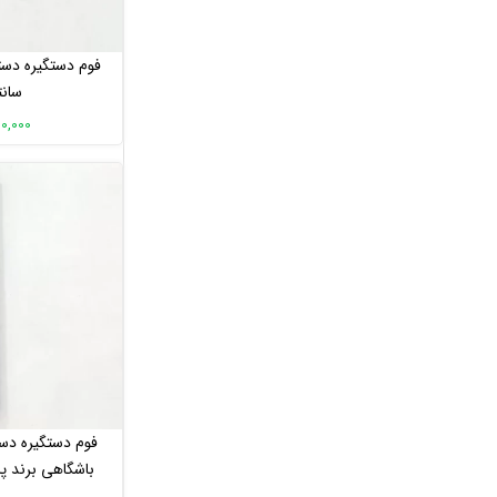
لوازم یدکی ویلچر برقی
زین و پشتی صندلی
کلید ایمنی / فیوز
سانت
قاب دستگاه های بدنسازی
120,000 تو
قاب قطعات اسکی فضایی
قاب قطعات دوچرخه ثابت
قاب قطعات تردمیل
بالشتک و چرم
قرقره / پین / درپوش / فنر
لوازم یدکی دوچرخه شارژی
سیم و کابل
چرخ و لاستیک
بلبرینگ
لیبل
چرخ تسمه
شفت و قامه
فوم دستگیره دس
فلایول
جک گازی
متر و قطر 4 سانتی مت