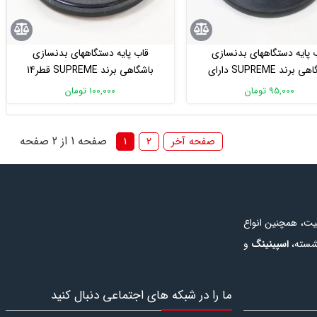
 پایه دستگاههای بدنسازی
قاب پایه دستگاههای بدنسازی
باشگاهی برند SUPREME دارای
باشگاهی برند SUPREME قطر14
قطر18 سانتی متر
سانتی متر
95,000 تومان
100,000 تومان
صفحه 1 از 2 صفحه
صفحه آخر
2
1
یت، همچنین انواع
شسته
،
اسپینینگ
و
 همچنین در این
خرید دستگاه
ما را در شبکه های اجتماعی دنبال کنید
یاز برای رشته های