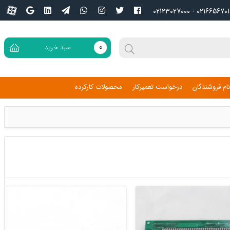
02166567016 - 02123027
0
سبد خرید
ام فروشندگان
درخواست تعمیرکار
محصولات کارکرده